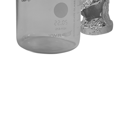
Le microplastiche sono inquinanti on
prendiamo molto seriamente il control
(bianchi)
sono
obbligatori e gratui
esperienza, i dati sulle microplastich
non hanno alcun valore. Oltre al
perdita involontaria di microplas
recupero di microplastiche rilevanti
dati corretti per il bianco che no
acqua potabile non effettuiamo sott
limiti di segnalazione (RL) secondo
IS