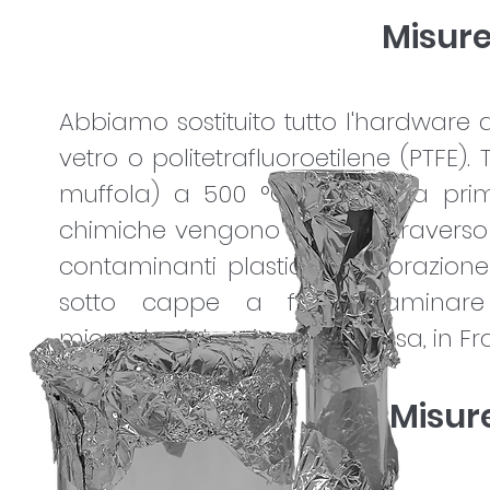
Misure
Abbiamo sostituito tutto l'hardware d
vetro o politetrafluoroetilene (PTFE). 
muffola) a 500 °C per un'ora prima d
chimiche vengono filtrate attraver
contaminanti plastici. L'elaborazion
sotto cappe a flusso laminare 
microplastiche, situato a Tolosa, in Fr
Misure