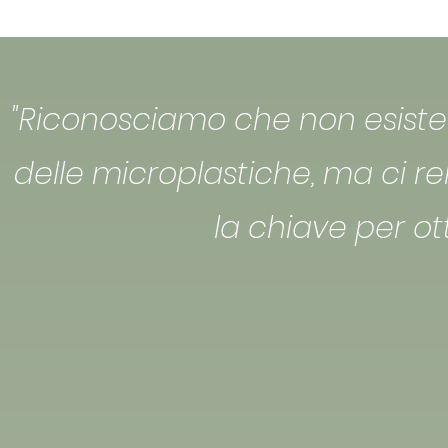
"Riconosciamo che non esiste 
delle microplastiche, ma ci 
la chiave per ot
ABS
CA
PA 6,6
PA6
PE
PI
PMMA
PP
PU
PVC