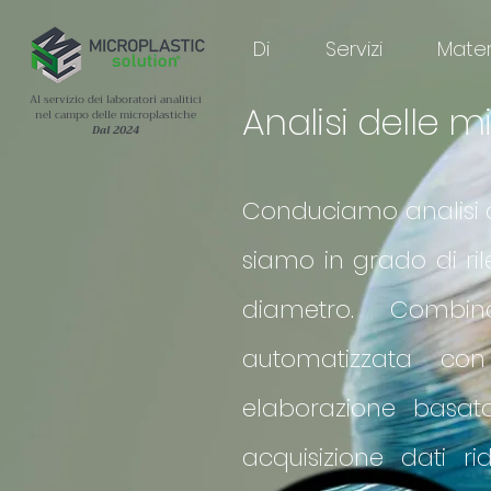
Di
Servizi
Materi
Al servizio dei laboratori analitici
Analisi delle 
nel campo delle microplastiche
Dal 2024
Conduciamo analisi di
siamo in grado di ril
diametro. Combin
automatizzata con
elaborazione basat
acquisizione dati ri