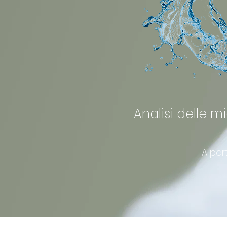
Analisi delle m
Prezz
A par