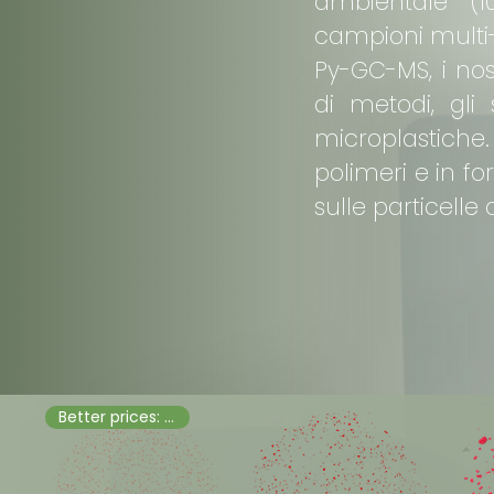
ambientale (1
campioni multi-p
Py-GC-MS, i nos
di metodi, gli 
microplastiche.
polimeri e in fo
sulle particelle
Better prices: Dry, neat