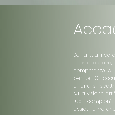
Acca
Se la tua ricer
microplastiche, 
competenze di l
per te. Ci occ
all'analisi spet
sulla visione arti
tuoi campioni 
assicuriamo anche