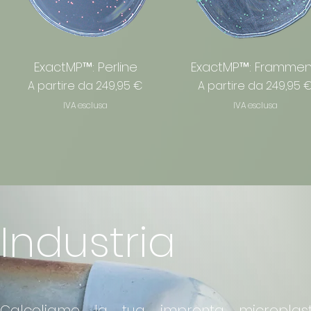
ExactMP™: Perline
ExactMP™: Frammen
Prezzo scontato
Prezzo scontato
A partire da
249,95 €
A partire da
249,95 
IVA esclusa
IVA esclusa
Industria
Calcoliamo la tua impronta microplasti