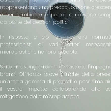
rappresentano una preoccupazione crescent
e per l'ambiente, e pertanto ricevono sem
da parte dei decisori politici.
In risposta a ciò, le imminenti normati
professionisti di vari settori respons
microplastiche nei loro prodotti.
Siate all'avanguardia e dimostrate l'impegn
brand. Offriamo prove cliniche della prese
un'ampia gamma di prodotti e possiamo aiut
il vostro impatto collaborando allo sv
mitigazione delle microplastiche.