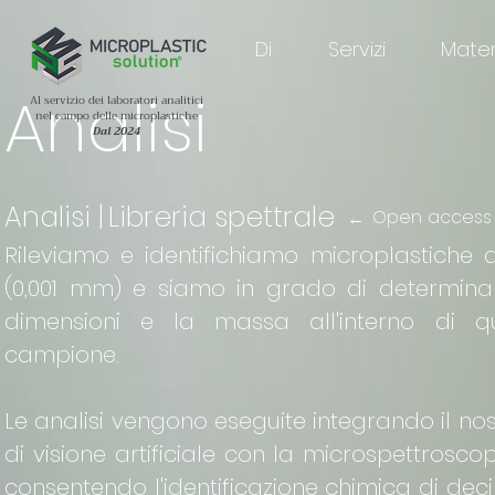
Di
Servizi
Materi
Analisi
Al servizio dei laboratori analitici
nel campo delle microplastiche
Dal 2024
Analisi
|
Libreria spettrale
Open access
←
Rileviamo e identifichiamo microplastiche 
(0,001 mm) e siamo in grado di determinarn
dimensioni e la massa all'interno di qu
campione.
Le analisi vengono eseguite integrando il nos
di visione artificiale con la microspettros
consentendo l'identificazione chimica di decin