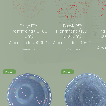
EasyMP™:
EasyMP™:
Frammenti (10-100
Frammenti (100-
Fra
µm)
500 µm)
100
Prezzo scontato
Prezzo scontato
A partire da
299,95 €
A partire da
199,95 €
Prez
A pa
IVA esclusa
IVA esclusa
New!
New!