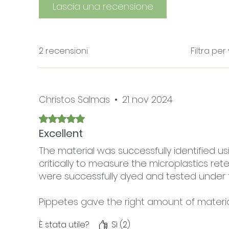
Lascia una recensione
2 recensioni
Filtra per
Christos Salmas
•
21 nov 2024
Valutazione 5 stelle su 5.
Excellent
The material was successfully identified
critically to measure the microplastics r
were successfully dyed and tested under 
Pippetes gave the right amount of material
guidelines were easy to follow, and Oscar
È stata utile?
Sì (2)
performed well during filtration, stereos