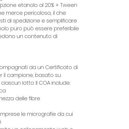
L'opzione etanolo al 20% + Tween
e merce pericolosa, il che
osti di spedizione e semplificare
olo puro può essere preferibile
hiedono un contenuto di
compagnati da un Certificato di
er il campione, basato su
iascun lotto. Il COA include:
ica
hezza delle fibre
 comprese le micrografie da cui
i