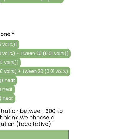
ione
*
 vol.%)]
 vol.%) + Tween 20 (0.01 vol.%)]
5 vol.%)]
0 vol.%) + Tween 20 (0.01 vol.%)
g) neat
) neat
) neat
tration between 300 to
eft blank, we choose a
ration (facoltativo)