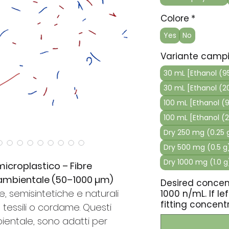
Colore
*
Yes
No
Variante camp
30 mL [Ethanol (95
30 mL [Ethanol (20
100 mL [Ethanol (9
100 mL [Ethanol (2
Dry 250 mg (0.25 
Dry 500 mg (0.5 g
Dry 1000 mg (1.0 g
microplastico – Fibre
 ambientale (50–1000 µm)
Desired concen
he, semisintetiche e naturali
1000 n/mL. If l
fitting concent
 tessili o cordame. Questi
bientale, sono adatti per