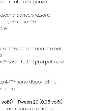
er discutere esigenze
(Trilobata): Ø = 
a alcuna concentrazione
vallo, verrà scelto
ore.
e le fibre sono preparate nel
o.
polimero
: tutti i tipi di polimero
 EasyMP™ sono disponibili nei
ensione:
vol%) + Tween 20 (0,05 vol%)
 garantiscono un'efficace