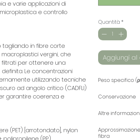
a e varie applicazioni di
 microplastica e controllo
Quantità
*
 tagliando in fibre corte
i macroplastici vergini, che
Aggiungi al 
filtrati per ottenere una
 definita. Le concentrazioni
ernamente utilizzando tecniche
Peso specifico (ρ
scuro ad angolo critico (CADFLI)
Polietilene teref
per garantire coerenza e
Conservazione
g/cm³
Poliammide 6,6 (
EasyMP™: Etanolo 
Altre informazion
Poliacrilonitrile
EasyMP™ a base 
Polipropilene (P
un'elevata stabi
Stima della mass
Rayon [viscosa]:
ere (PET) [arrotondato], nylon
Approssimazione 
conservati quasi
trilobate, la mas
fibra
Cotone [cellulo
+ polipropilene (PP).
conservati in con