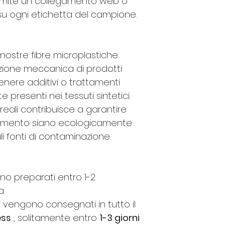
ramite un collegamento web o
u ogni etichetta del campione.
 nostre fibre microplastiche
zione meccanica di prodotti
enere additivi o trattamenti
resenti nei tessuti sintetici.
ili reali contribuisce a garantire
ferimento siano ecologicamente
ali fonti di contaminazione.
ono preparati entro 1-2
.
i vengono consegnati in tutto il
ess
, solitamente entro
1-3 giorni