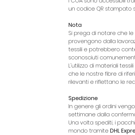
I COA sono accessibili t
un codice QR stampato s
Nota
Si prega di notare che le
provengono dalla lavora
tessili e potrebbero cont
sconosciuti comunemente p
L'utilizzo di materiali tess
che le nostre fibre di ri
rilevanti e riflettano le re
Spedizione
In genere gli ordini veng
settimane dalla conferma
Una volta spediti, i pacch
mondo tramite
DHL Expr