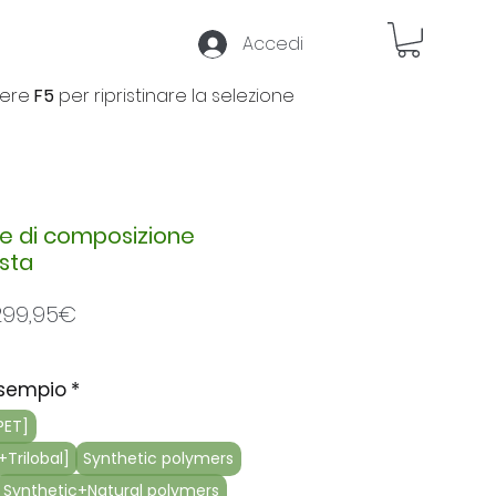
Accedi
ere
F5
per ripristinare la selezione
re di composizione
sta
Prezzo
299,95€
scontato
esempio
*
PET]
+Trilobal]
Synthetic polymers
Synthetic+Natural polymers