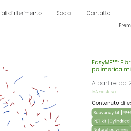
ali di riferimento
Social
Contatto
Prem
EasyMP™: Fib
polimerica mi
A partire da
IVA esclusa
Contenuto di 
Buoyancy kit [PP+
PET kit [Cylindrical
Natural polymers