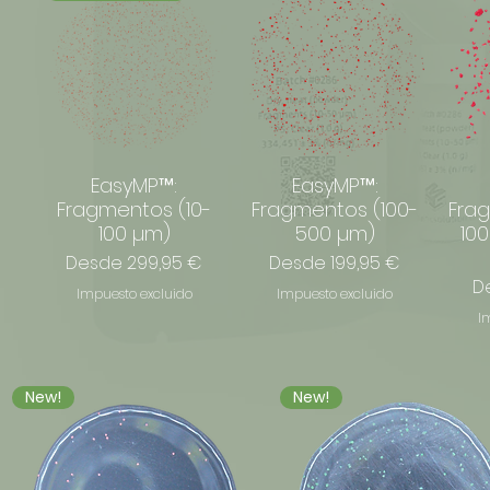
EasyMP™:
EasyMP™:
Fragmentos (10-
Fragmentos (100-
Fra
100 µm)
500 µm)
100
Precio de oferta
Precio de oferta
Desde
299,95 €
Desde
199,95 €
Pr
D
Impuesto excluido
Impuesto excluido
I
New!
New!