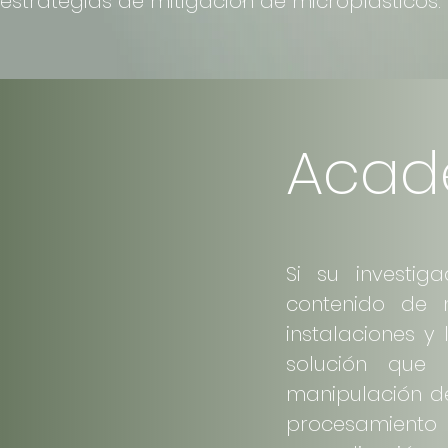
estrategias de mitigación de microplásticos.
Acad
Si su investig
contenido de m
instalaciones y
solución que
manipulación de
procesamiento