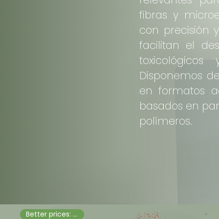
fibras y micro
con precisión y
facilitan el de
toxicológicos 
Disponemos de 
en formatos a
basados en par
polímeros.
Better prices: Dry, neat