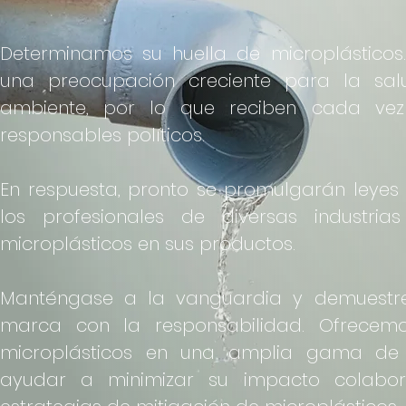
Determinamos su huella de microplásticos.
una preocupación creciente para la sal
ambiente, por lo que reciben cada ve
responsables políticos.
En respuesta, pronto se promulgarán leyes
los profesionales de diversas industri
microplásticos en sus productos.
Manténgase a la vanguardia y demuestr
marca con la responsabilidad. Ofrecemo
microplásticos en una amplia gama de
ayudar a minimizar su impacto colabor