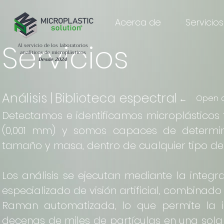
Acerca de
Servicios
Servicios
Al servicio de los laboratorios
analíticos de microplásticos
Desde 2024
Análisis
|
Biblioteca espectral
Open ac
←
Detectamos e identificamos microplástico
(0,001 mm) y somos capaces de determin
tamaño y masa, dentro de cualquier tipo de
Los análisis se ejecutan mediante la integr
especializado de visión artificial, combina
Raman automatizada, lo que permite la i
decenas de miles de partículas en una sola