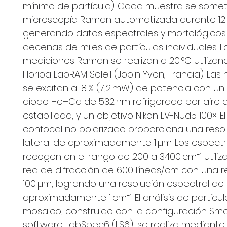
mínimo de partícula). Cada muestra se some
microscopía Raman automatizada durante 12 
generando datos espectrales y morfológicos
decenas de miles de partículas individuales. L
mediciones Raman se realizan a 20 °C utilizan
Horiba LabRAM Soleil (Jobin Yvon, Francia). Las
se excitan al 8 % (7,2 mW) de potencia con un
diodo He–Cd de 532 nm refrigerado por aire d
estabilidad, y un objetivo Nikon LV-NUd5 100×. El
confocal no polarizado proporciona una reso
lateral de aproximadamente 1 µm. Los espect
recogen en el rango de 200 a 3400 cm⁻¹ utili
red de difracción de 600 líneas/cm con una r
100 µm, logrando una resolución espectral de
aproximadamente 1 cm⁻¹. El análisis de partícu
mosaico, construido con la configuración Sma
software LabSpec6 (LS6), se realiza mediante 