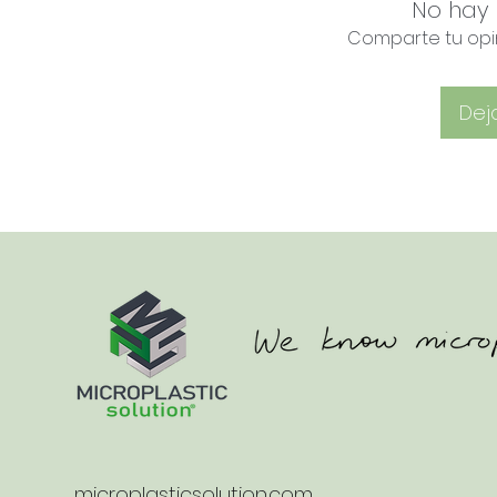
No hay 
Comparte tu opin
Dej
microplasticsolution.com