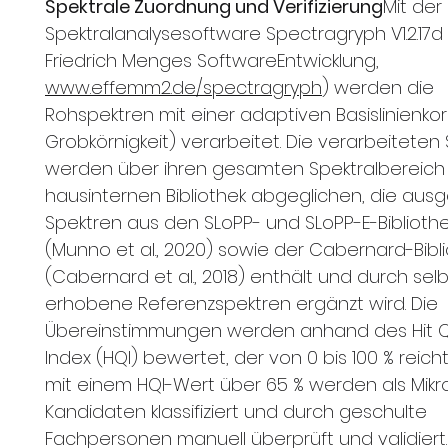
Spektrale Zuordnung und Verifizierung
Mit der
Spektralanalysesoftware Spectragryph V1.2.17d 
Friedrich Menges SoftwareEntwicklung,
www.effemm2.de/spectragryph
) werden die
Rohspektren mit einer adaptiven Basislinienkorr
Grobkörnigkeit) verarbeitet. Die verarbeiteten
werden über ihren gesamten Spektralbereich 
hausinternen Bibliothek abgeglichen, die aus
Spektren aus den SLoPP- und SLoPP-E-Biblioth
(Munno et al., 2020) sowie der Cabernard-Bibl
(Cabernard et al., 2018) enthält und durch selb
erhobene Referenzspektren ergänzt wird. Die
Übereinstimmungen werden anhand des Hit Q
Index (HQI) bewertet, der von 0 bis 100 % reich
mit einem HQI-Wert über 65 % werden als Mikro
Kandidaten klassifiziert und durch geschulte
Fachpersonen manuell überprüft und validiert.