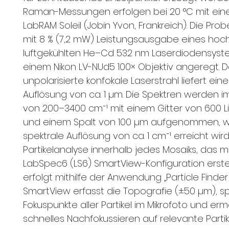
Raman-Messungen erfolgen bei 20 °C mit ein
LabRAM Soleil (Jobin Yvon, Frankreich). Die Pr
mit 8 % (7,2 mW) Leistungsausgabe eines hoch
luftgekühlten He–Cd 532 nm Laserdiodensys
einem Nikon LV-NUd5 100× Objektiv angeregt. D
unpolarisierte konfokale Laserstrahl liefert eine
Auflösung von ca. 1 µm. Die Spektren werden i
von 200–3400 cm⁻¹ mit einem Gitter von 600 L
und einem Spalt von 100 µm aufgenommen, w
spektrale Auflösung von ca. 1 cm⁻¹ erreicht wird
Partikelanalyse innerhalb jedes Mosaiks, das m
LabSpec6 (LS6) SmartView-Konfiguration erstel
erfolgt mithilfe der Anwendung „Particle Finder 
SmartView erfasst die Topografie (±50 µm), sp
Fokuspunkte aller Partikel im Mikrofoto und erm
schnelles Nachfokussieren auf relevante Partike